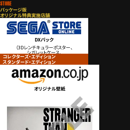
STORE
パッケージ版
オリジナル特典実施店舗
DXパック
（3Dレンチキュラーポスター、
シガレットケース、
コレクターズ・エディション
ライターケース、
スタンダード・エディション
刺繍ワッペン）
オリジナル壁紙