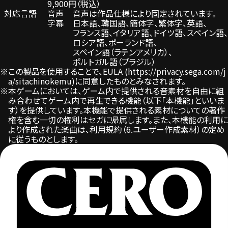
9,900円（税込）
対応言語
音声
音声は作品仕様により固定されています。
字幕
日本語、
韓国語、
簡体字、
繁体字、
英語、
フランス語、
イタリア語、
ドイツ語、
スペイン語、
ロシア語、
ポーランド語、
スペイン語（ラテンアメリカ）、
ポルトガル語（ブラジル）
※この製品を使用することで、EULA (
https://privacy.sega.com/j
a/sitachinokemu
)に同意したものとみなされます。
※本ゲームにおいては、ゲーム内で提供される音素材を自由に組
み合わせてゲーム内で再生できる機能（以下「本機能」といいま
す）を提供しています。本機能で提供される素材についての著作
権を含む一切の権利はセガに帰属します。また、本機能の利用に
より作成された楽曲は、利用規約（6.ユーザー作成素材）の定め
に従うものとします。