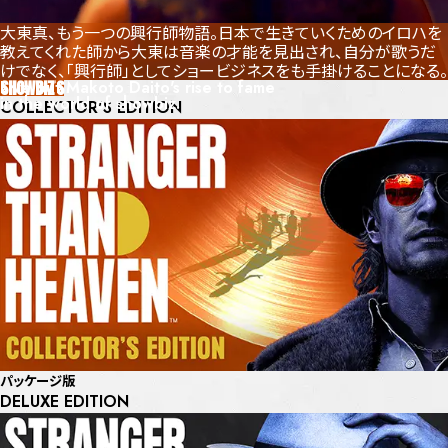
大東真、もう一つの興行師物語。
日本で生きていくためのイロハを
教えてくれた師から大東は音楽の才能を見出され、
自分が歌うだ
けでなく、「興行師」としてショービジネスをも手掛けることになる。
SHOWBIZ
Live out Makoto Daito's rise to fame
PRODUCTS
in the world of showbiz.
COLLECTOR'S EDITION
パッケージ版
DELUXE EDITION