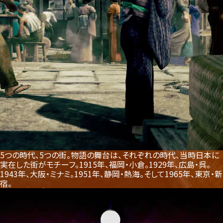
5つの時代、5つの街。物語の舞台は、それぞれの時代、当時日本に
実在した街がモチーフ。
1915年、福岡・小倉。1929年、広島・呉。
1943年、大阪・ミナミ。1951年、静岡・熱海。そして1965年、東京・新
宿。
THE CITIES
Five cities, five eras—
one huge journey across Japan.