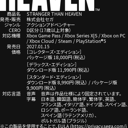
商品名
STRANGER THAN HEAVEN
発売・販売
株式会社セガ
ジャンル
アクションアドベンチャー
CERO
D区分（17歳以上対象）
対応機種
Xbox Game Pass / Xbox Series X|S / Xbox on PC
/ Xbox Cloud / Steam / PlayStation®5
発売日
2027.01.15
価格
［コレクターズ・エディション］
パッケージ版 18,000円（税込）
［デラックス・エディション］
ダウンロード版 11,990円（税込）
［スタンダード・エディション］
ダウンロード版 8,990円（税込） / パッケージ版
9,900円（税込）
対応言語
音声
音声は作品仕様により固定されています。
字幕
日本語、
韓国語、
簡体字、
繁体字、
英語、
フランス語、
イタリア語、
ドイツ語、
スペイン語、
ロシア語、
ポーランド語、
スペイン語（ラテンアメリカ）、
ポルトガル語（ブラジル）
※この製品を使用することで、EULA (
https://privacy.sega.com/j