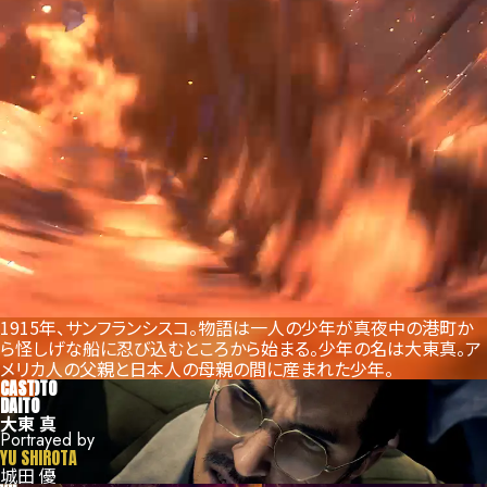
1915年、サンフランシスコ。物語は一人の少年が真夜中の港町か
ら怪しげな船に忍び込むところから始まる。
少年の名は大東真。ア
メリカ人の父親と日本人の母親の間に産まれた少年。
THE STORY
1915.
CAST
MAKOTO
A young man leaves life
DAITO
in San Francisco behind.
大東 真
Portrayed by
YU SHIROTA
城田 優