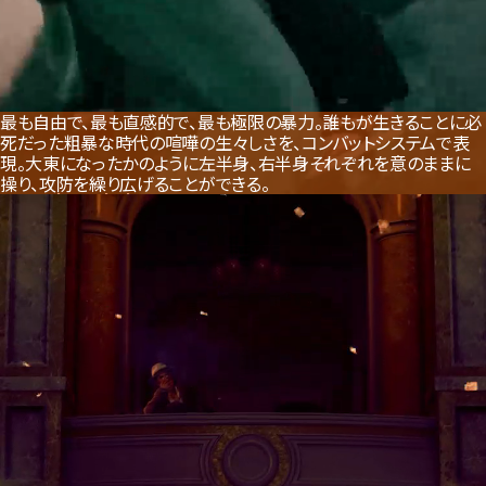
最も自由で、最も直感的で、最も極限の暴力。
誰もが生きることに必
死だった粗暴な時代の喧嘩の生々しさを、コンバットシステムで表
現。
大東になったかのように左半身、右半身それぞれを意のままに
操り、攻防を繰り広げることができる。
COMBAT
Brawl through the streets
with a satisfyingly gritty
combat system.