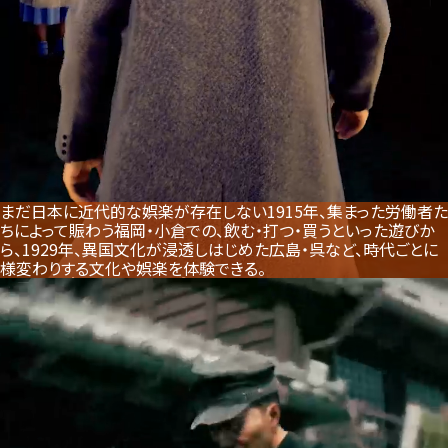
まだ日本に近代的な娯楽が存在しない1915年、集まった労働者た
ちによって賑わう福岡・小倉での、
飲む・打つ・買うといった遊びか
ら、1929年、異国文化が浸透しはじめた広島・呉など、
時代ごとに
様変わりする文化や娯楽を体験できる。
ADVENTURE
Witness the evolution of Japanese
culture and
entertainment
across the decades.