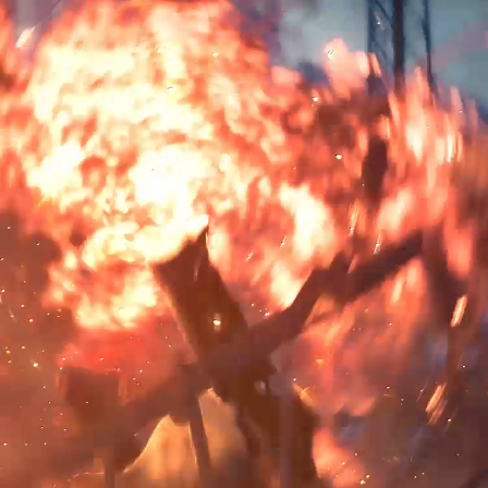
2027
01.15
INTRO
A Five-Decade Battle
飛ばせ
っ
ぶ
運命を
FRI
for a Place
to Call Home