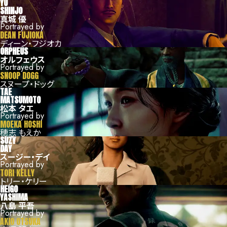
YU
SHINJO
真城 優
Portrayed by
DEAN FUJIOKA
ディーン・フジオカ
ORPHEUS
オルフェウス
Portrayed by
SNOOP DOGG
スヌープ・ドッグ
TAE
MATSUMOTO
松本 タエ
Portrayed by
MOEKA HOSHI
穂志 もえか
SUZY
DAY
スージー・デイ
Portrayed by
TORI KELLY
トリー・ケリー
HEIGO
YASHIMA
八島 平吾
Portrayed by
AKIO OTSUKA