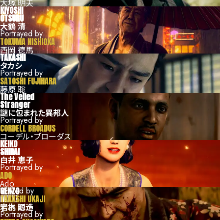
大塚 明夫
KIYOSHI
OTSURU
大鶴 清
Portrayed by
TOKUMA NISHIOKA
西岡 德馬
TAKASHI
タカシ
Portrayed by
SATOSHI FUJIHARA
藤原 聡
The Veiled
Stranger
謎に包まれた異邦人
Portrayed by
CORDELL BROADUS
コーデル・ブローダス
KEIKO
SHIRAI
白井 恵子
Portrayed by
ADO
Ado
GENZO
Voiced by
IWAKI
TAKASHI UKAJI
岩木 源造
宇梶 剛士
Portrayed by